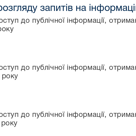
розгляду запитів на інформац
оступ до публічної інформації, отри
року
оступ до публічної інформації, отри
 року
оступ до публічної інформації, отри
 року