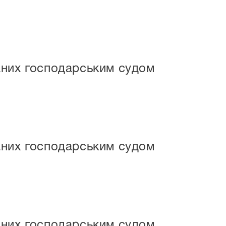
маних господарським судом
маних господарським судом
маних господарським судом