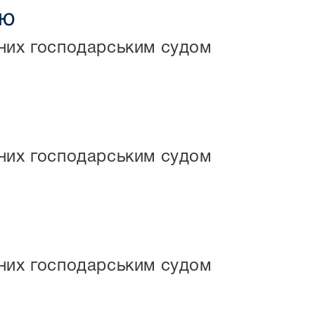
ію
маних господарським судом
маних господарським судом
маних господарським судом